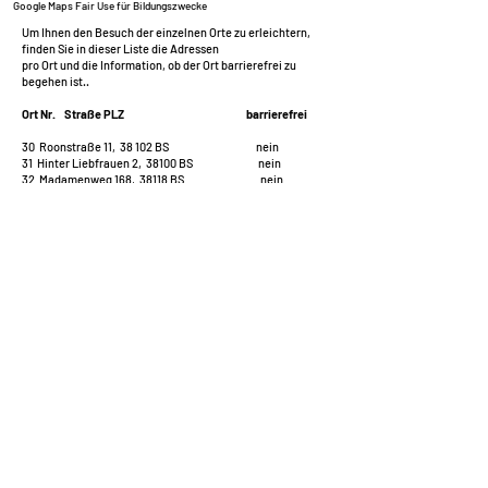
Google Maps Fair Use für Bildungszwecke
Um Ihnen den Besuch der einzelnen Orte zu erleichtern,
finden Sie in dieser Liste die Adressen
pro Ort und die Information, ob der Ort barrierefrei zu
begehen ist..
Ort Nr. Straße PLZ barrierefrei
​30 Roonstraße 11, 38 102 BS nein
31 Hinter Liebfrauen 2, 38100 BS nein
32 Madamenweg 168, 38118 BS nein
33 Madamenweg 123 a, 38118 BS nein
34 Madamenweg 56 b, 38118 BS ja
35 KufA | Westbahnhof 13, 38118 BS Fahrstuhl
36 Cammanstr. 6, bei Soundcheck, 38118 BS nein
37 Jahnstraße 8 a, KUNSTSALON, 38118 BS nein
38 Campestraße 2, 38102 BS ja
39 Böcklerstraße 6, 38102 BS nein
40 Böcklerstraße 7, 38102 BS ja, mit Hilfe
​41 Wolfenbütteler Straße 31 a, 38102 BS ja
42 Schefflerstr. 34/Stadtgart. Bebelhof 38126 ja
43 In den Langen Äckern 40, 38124 BS außen ja
44 Am Spieltore 23, 38126 BS-Rautheim ja, mit Hilfe
45 Braunschweiger Str. 11, 38126 BS-Rautheim nein
46 Thomaeweg 5, 38304 Wolfenbüttel nein
47 Goldapstraße 7, 38126 BS ja