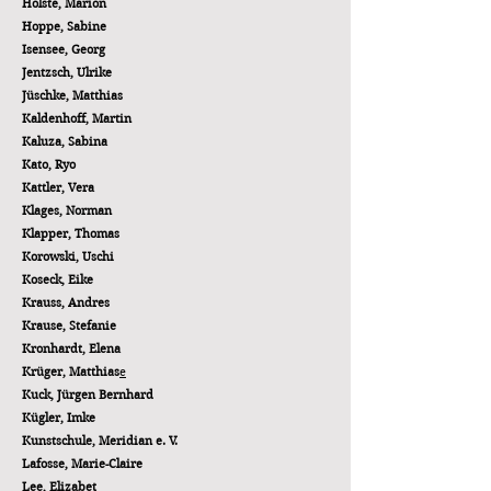
Holste, Marion
Hoppe, Sabine
Isensee, Georg
Jentzsch, Ulrike
Jüschke, Matthias
Kaldenhoff, Martin
Kaluza, Sabina
Kato, Ryo
Kattler, Vera
Klages, Norman
Klapper, Thomas
Korowski, Uschi
Koseck, Eike
Krauss, Andres
Krause, Stefanie
Kronhardt, Elena
Krüger, Matthias
e
Kuck, Jürgen Bernhard
Kügler, Imke
Kunstschule, Meridian e. V.
Lafosse, Marie-Claire
Lee, Elizabet