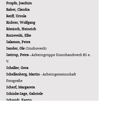
Propfe, Joachim
Rabet, Claudia
Reiff, Ursula
Richter, Wolfgang
Römisch, Heinrich
Roziewski, Elke
Salamon, Petra
Sander, Ole
(Studiowerk)
Sattrup, Petra -
Arbeitsgruppe Kunsthandwerk BS e.
V.
Schaller, Gesa
Schellenberg, Martin
- Arbeitsgemeinschaft
Fotografie
Scherf, Margareta
Schinke-Sage, Gabriele
Schmidt, Katrin
Schmidt, Wolfgang
Schöckel, Melanie
Schönian-Söllig, Nina
Schramm, Joachim
Schuhmann, Nora