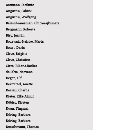
Assmann, Stefa
nie
Augustin, Sabin
e
Augustin, Wolfgang
Balasubramanian, Chitrarajkumari
Bergmann, Roberta
Bley, Jasmin
Bodewald-
Steinke, Maria
Bonet, Daria
Cleve, Brigitte
Cleve, Christine
Circa
,
Iuliana-Rodica
da Silva, Neovana
Degen, Ulf
Dermitzel, Anette
Dessau, Charlie
Dieter, Elke Almut
Döbler, Kirsten
Duan, Yingmei
Dürin
g, Barbara
Düring, Barbara
Dutschmann, Thomas